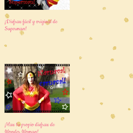
¡Disfraz fácil y original de
Superman!
¡Haz tu propio disfraz de
Wonder Woman!