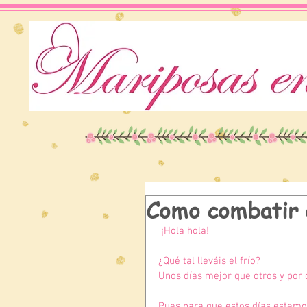
Como combatir e
¡Hola hola!
¿Qué tal lleváis el frío?
Unos días mejor que otros y por 
Pues para que estos días estemo