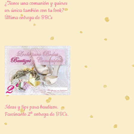
¿Tienes una comunión y quieres
ser única también con tu look?
Última entrega de BBCs
Ideas y tips para bautizos.
Fascinante 2ª entrega de BBCs.