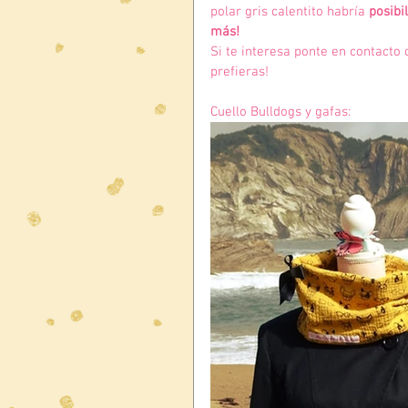
polar gris calentito habría 
posibi
más!
Si te interesa ponte en contacto
prefieras!
Cuello Bulldogs y gafas: