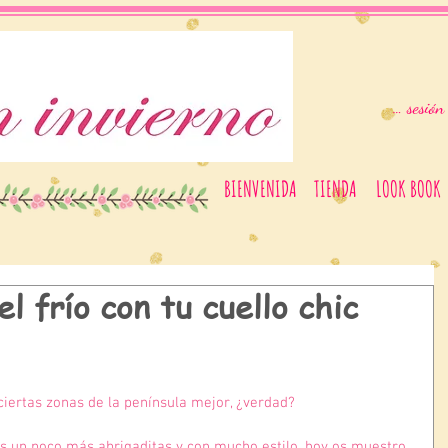
Iniciar sesión
BIENVENIDA
TIENDA
LOOK BOOK
l frío con tu cuello chic
ciertas zonas de la península mejor, ¿verdad?
s un poco más abrigaditas y con mucho estilo, hoy os muestro 