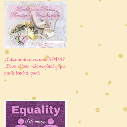
¿Estás invitada a una BODA?
¡Lleva el look más original y que
nadie tendrá igual!