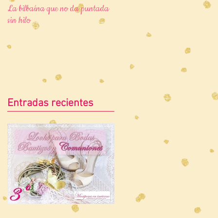
La bilbaína que no da puntada
4x2 divertidas formas de poner
sin hilo
tu cuello infinito (con tomas
falsas)
Entradas recientes