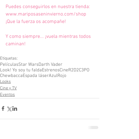
Puedes conseguirlos en nuestra tienda:
www.mariposaseninvierno.com/shop
¡Que la fuerza os acompañe!
Y como siempre... ¡vuela mientras todos 
caminan!
Etiquetas:
Películas
Star Wars
Darth Vader
Look! Yo soy tu falda
Estrenos
Cine
R2D2
C3PO
Chewbacca
Espada láser
Azul
Rojo
Looks
Cine y TV
Eventos