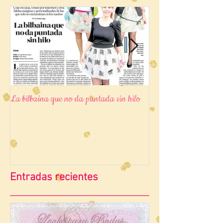
La bilbaína que no da puntada sin hilo
4x2 divertidas formas 
infinito (con tomas fa
Entradas recientes