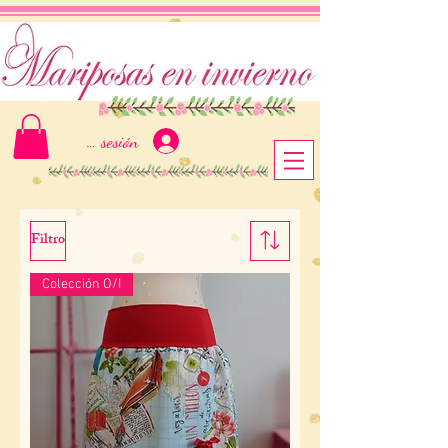
Iniciar sesión
Filtro
Colección O/I