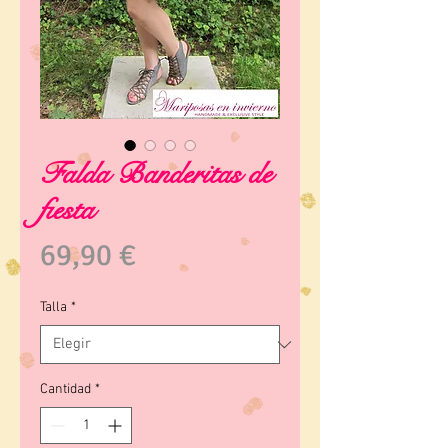
Falda Banderitas de
fiesta
Precio
69,90 €
Talla
*
Cantidad
*