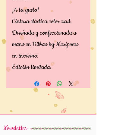
¡A tu gusto!
Cintura elástica color azul.
Diseñada y confeccionada a
mano en Bilbao by Mariposas
en invierno.
Edición limitada.
Newsletter