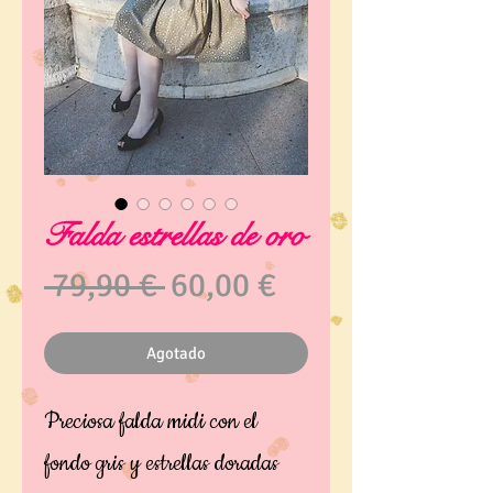
Falda estrellas de oro
Precio
Precio
 79,90 € 
60,00 €
de
Agotado
oferta
Preciosa falda midi con el
fondo gris y estrellas doradas