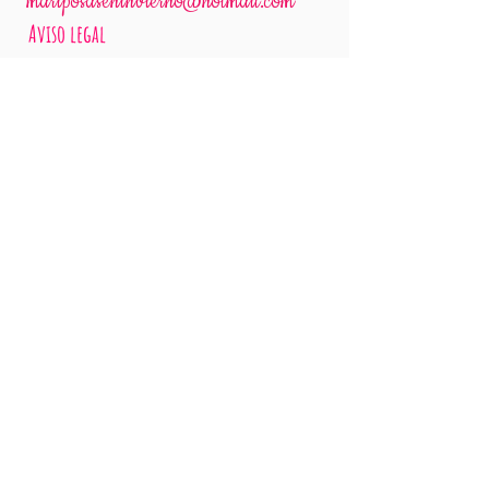
mariposaseninvierno@hotmail.com
Aviso legal
Envíos y devoluciones
Guía de tallas
Diseñado y hecho a mano en Bilbao.
©
2.017- 25
Mariposas en invierno, Bilbao
Síguenos