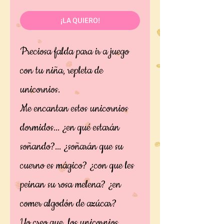
¡LA QUIERO!
Preciosa falda para ir a juego
con tu niña, repleta de
unicornios.
Me encantan estos unicornios
dormidos... ¿en qué estarán
soñando?... ¿soñarán que su
cuerno es mágico? ¿con que les
peinan su rosa melena? ¿en
comer algodón de azúcar?
Yo creo que los unicornios